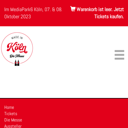
Im MediaPark6 Köln, 07. & 08.
Warenkorb ist leer. Jetzt
Oktober 2023
Tickets kaufen.
Home
Tickets
Die Messe
Aussteller